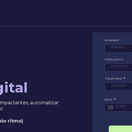
NOMBRE
APELLIDOS
TELÉFONO
*
ital
MAIL
*
 impactantes, automatizar
l.
io ritmo)